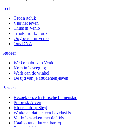
Leef
Groen geluk
Vier het leven
Thuis in Venlo
Truuk, truuk, truuk
Opgroeien in Venlo
Ons DNA
Studeer
Welkom thuis in Venlo
Kom in beweging
Werk aan de winkel
De tijd van je (studenten)leven
Bezoek
Bezoek onze historische binnenstad
Pittoresk Arcen
Kloosterdorp Steyl
Winkelen dat het een lievelust is
Venlo bezoeken met de kids
Haal jouw cultureel hart op