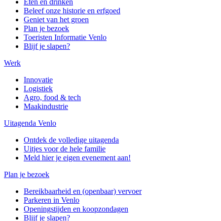
Eten en drinken
Beleef onze historie en erfgoed
Geniet van het groen
Plan je bezoek
Toeristen Informatie Venlo
Blijf je slapen?
Werk
Innovatie
Logistiek
Agro, food & tech
Maakindustrie
Uitagenda Venlo
Ontdek de volledige uitagenda
Uitjes voor de hele familie
Meld hier je eigen evenement aan!
Plan je bezoek
Bereikbaarheid en (openbaar) vervoer
Parkeren in Venlo
Openingstijden en koopzondagen
Blijf je slapen?