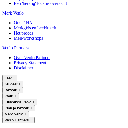
Een 'hendig' locatie-overzicht
Merk Venlo
Ons DNA
Merkgids en beeldmerk
Het proces
Merkworkshops
Venlo Partners
Over Venlo Partners
Privacy Statement
Disclaimer
Leef
+
Studeer
+
Bezoek
+
Werk
+
Uitagenda Venlo
+
Plan je bezoek
+
Merk Venlo
+
Venlo Partners
+