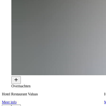
Overnachten
Hotel Restaurant Valuas
H
Meer info
M