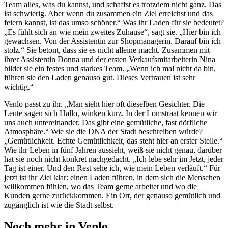
Team alles, was du kannst, und schaffst es trotzdem nicht ganz. Das
ist schwierig. Aber wenn du zusammen ein Ziel erreichst und das
feiern kannst, ist das umso schöner.“ Was ihr Laden für sie bedeutet?
„Es fühlt sich an wie mein zweites Zuhause“, sagt sie. „Hier bin ich
gewachsen. Von der Assistentin zur Shopmanagerin. Darauf bin ich
stolz.“ Sie betont, dass sie es nicht alleine macht. Zusammen mit
ihrer Assistentin Donna und der ersten Verkaufsmitarbeiterin Nina
bildet sie ein festes und starkes Team. „Wenn ich mal nicht da bin,
führen sie den Laden genauso gut. Dieses Vertrauen ist sehr
wichtig.“
Venlo passt zu ihr. „Man sieht hier oft dieselben Gesichter. Die
Leute sagen sich Hallo, winken kurz. In der Lomstraat kennen wir
uns auch untereinander. Das gibt eine gemütliche, fast dörfliche
Atmosphäre.“ Wie sie die DNA der Stadt beschreiben würde?
„Gemütlichkeit. Echte Gemütlichkeit, das steht hier an erster Stelle.“
Wie ihr Leben in fünf Jahren aussieht, weiß sie nicht genau, darüber
hat sie noch nicht konkret nachgedacht. „Ich lebe sehr im Jetzt, jeder
Tag ist einer. Und den Rest sehe ich, wie mein Leben verläuft.“ Für
jetzt ist ihr Ziel klar: einen Laden führen, in dem sich die Menschen
willkommen fühlen, wo das Team gerne arbeitet und wo die
Kunden gerne zurückkommen. Ein Ort, der genauso gemütlich und
zugänglich ist wie die Stadt selbst.
Noch mehr in Venlo