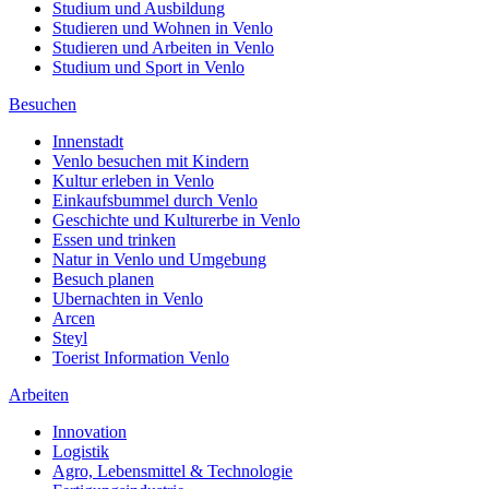
Studium und Ausbildung
Studieren und Wohnen in Venlo
Studieren und Arbeiten in Venlo
Studium und Sport in Venlo
Besuchen
Innenstadt
Venlo besuchen mit Kindern
Kultur erleben in Venlo
Einkaufsbummel durch Venlo
Geschichte und Kulturerbe in Venlo
Essen und trinken
Natur in Venlo und Umgebung
Besuch planen
Ubernachten in Venlo
Arcen
Steyl
Toerist Information Venlo
Arbeiten
Innovation
Logistik
Agro, Lebensmittel & Technologie