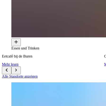
Essen und Trinken
Eetcafé bij de Buren
Mehr lesen
M
Alle Standorte anzeigen