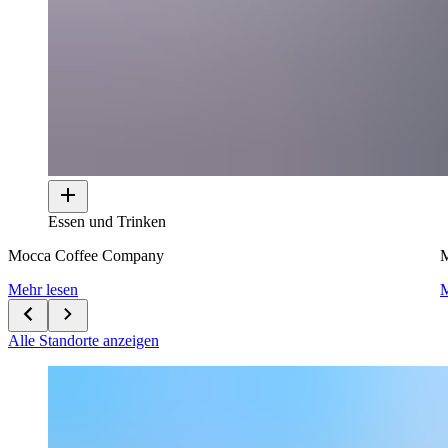
Essen und Trinken
Mocca Coffee Company
M
Mehr lesen
M
Alle Standorte anzeigen