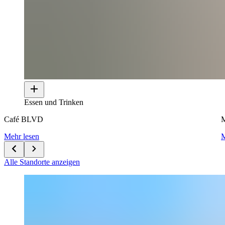
Essen und Trinken
Café BLVD
M
Mehr lesen
M
Alle Standorte anzeigen