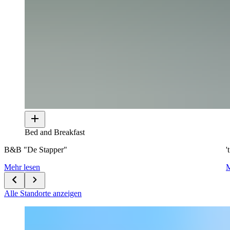
Bed and Breakfast
B&B "De Stapper"
'
Mehr lesen
M
Alle Standorte anzeigen