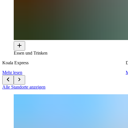
Essen und Trinken
Koala Express
D
Mehr lesen
M
Alle Standorte anzeigen