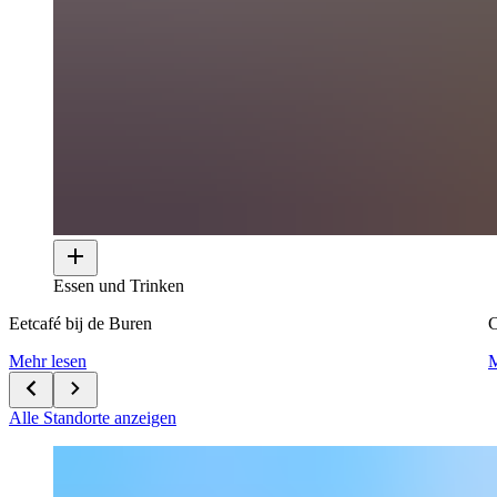
Essen und Trinken
Eetcafé bij de Buren
Mehr lesen
M
Alle Standorte anzeigen