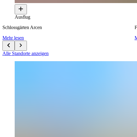
Ausflug
Schlossgärten Arcen
F
Mehr lesen
M
Alle Standorte anzeigen