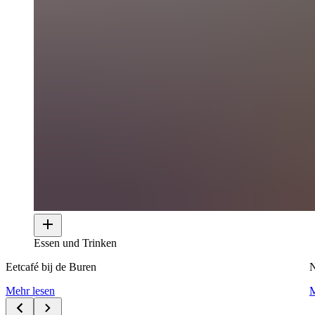
Essen und Trinken
Eetcafé bij de Buren
N
Mehr lesen
M