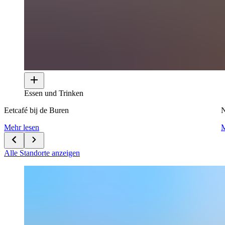
Essen und Trinken
Eetcafé bij de Buren
N
Mehr lesen
M
Alle Standorte anzeigen