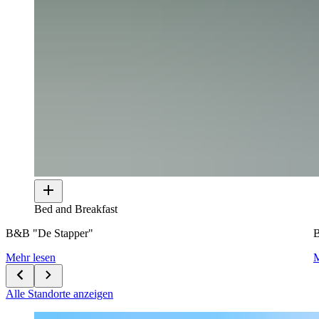
Bed and Breakfast
B&B "De Stapper"
B
Mehr lesen
M
Alle Standorte anzeigen