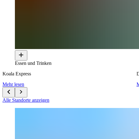
Essen und Trinken
Koala Express
D
Mehr lesen
M
Alle Standorte anzeigen