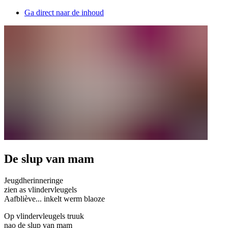
Ga direct naar de inhoud
De slup van mam
Jeugdherinneringe
zien as vlindervleugels
Aafbliève... inkelt werm blaoze
Op vlindervleugels truuk
nao de slup van mam