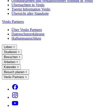
Öffnungszeiten und verkaufsoffener Sonntag in Venlo
Ubernachten in Venlo
Toerist Information Venlo
Übersicht aller Standorte
Venlo Partners
Über Venlo Partners
Datenschutzerklärung
Haftungsausschluss
Leben
+
Studieren
+
Besuchen
+
Arbeiten
+
Kalender
+
Besuch planen
+
Venlo Partners
+