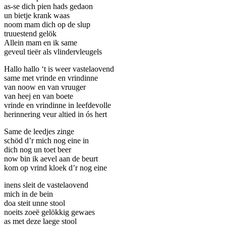
as-se dich pien hads gedaon
un bietje krank waas
noom mam dich op de slup
truuestend gelök
Allein mam en ik same
geveul tieër als vlindervleugels
Hallo hallo ‘t is weer vastelaovend
same met vrinde en vrindinne
van noow en van vruuger
van heej en van boete
vrinde en vrindinne in leefdevolle
herinnering veur altied in ós hert
Same de leedjes zinge
schöd d’r mich nog eine in
dich nog un toet beer
now bin ik aevel aan de beurt
kom op vrind kloek d’r nog eine
inens sleit de vastelaovend
mich in de bein
doa steit unne stool
noeits zoeë gelökkig gewaes
as met deze laege stool