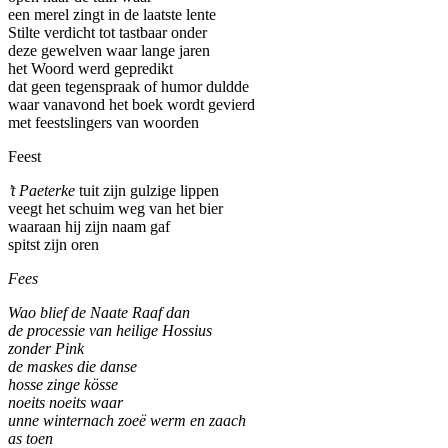
een merel zingt in de laatste lente
Stilte verdicht tot tastbaar onder
deze gewelven waar lange jaren
het Woord werd gepredikt
dat geen tegenspraak of humor duldde
waar vanavond het boek wordt gevierd
met feestslingers van woorden
Feest
’t Paeterke
tuit zijn gulzige lippen
veegt het schuim weg van het bier
waaraan hij zijn naam gaf
spitst zijn oren
Fees
Wao blief de Naate Raaf dan
de processie van heilige Hossius
zonder Pink
de maskes die danse
hosse zinge kösse
noeits noeits waar
unne winternach zoeë werm en zaach
as toen