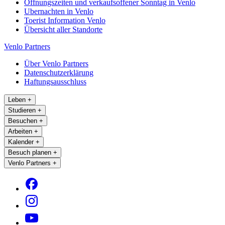
Öffnungszeiten und verkaufsoffener Sonntag in Venlo
Ubernachten in Venlo
Toerist Information Venlo
Übersicht aller Standorte
Venlo Partners
Über Venlo Partners
Datenschutzerklärung
Haftungsausschluss
Leben
+
Studieren
+
Besuchen
+
Arbeiten
+
Kalender
+
Besuch planen
+
Venlo Partners
+