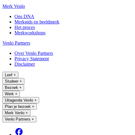
Merk Venlo
Ons DNA
Merkgids en beeldmerk
Het proces
Merkworkshops
Venlo Partners
Over Venlo Partners
Privacy Statement
Disclaimer
Leef
+
Studeer
+
Bezoek
+
Werk
+
Uitagenda Venlo
+
Plan je bezoek
+
Merk Venlo
+
Venlo Partners
+