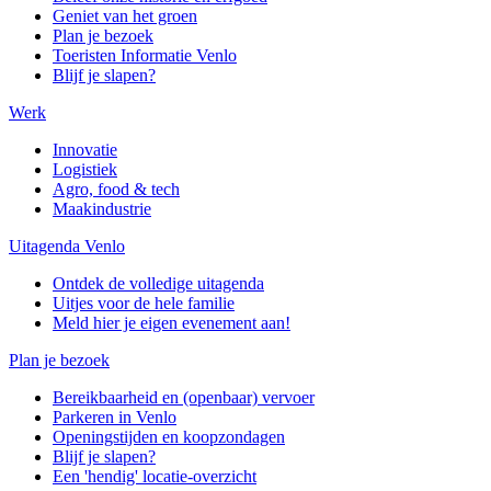
Geniet van het groen
Plan je bezoek
Toeristen Informatie Venlo
Blijf je slapen?
Werk
Innovatie
Logistiek
Agro, food & tech
Maakindustrie
Uitagenda Venlo
Ontdek de volledige uitagenda
Uitjes voor de hele familie
Meld hier je eigen evenement aan!
Plan je bezoek
Bereikbaarheid en (openbaar) vervoer
Parkeren in Venlo
Openingstijden en koopzondagen
Blijf je slapen?
Een 'hendig' locatie-overzicht