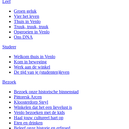
Leef
Groen geluk
Vier het leven
Thuis in Venlo
Truuk, truuk, truuk
Opgroeien in Venlo
Ons DNA
Studeer
Welkom thuis in Venlo
Kom in beweging
Werk aan de winkel
De tijd van je (studenten)leven
Bezoek
Bezoek onze historische binnenstad
Pittoresk Arcen
Kloosterdorp Steyl
Winkelen dat het een lievelust is
Venlo bezoeken met de kids
Haal jouw cultureel hart op
Eten en drinken
Beleef onze historie en erfgoed