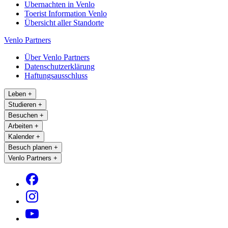
Ubernachten in Venlo
Toerist Information Venlo
Übersicht aller Standorte
Venlo Partners
Über Venlo Partners
Datenschutzerklärung
Haftungsausschluss
Leben
+
Studieren
+
Besuchen
+
Arbeiten
+
Kalender
+
Besuch planen
+
Venlo Partners
+