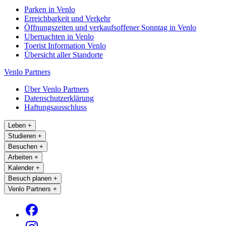
Parken in Venlo
Erreichbarkeit und Verkehr
Öffnungszeiten und verkaufsoffener Sonntag in Venlo
Ubernachten in Venlo
Toerist Information Venlo
Übersicht aller Standorte
Venlo Partners
Über Venlo Partners
Datenschutzerklärung
Haftungsausschluss
Leben
+
Studieren
+
Besuchen
+
Arbeiten
+
Kalender
+
Besuch planen
+
Venlo Partners
+