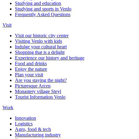
Studying and education
Studying and sports in Venlo
Frequently Asked Questions
Visit
Visit our historic city center
Visiting Venlo with kids
Indulge your cultural heart
Shopping that is a delight
Experience our history and heritage
Food and drinks
Enjoy the nature
Plan your visit
Are you staying the night?
Picturesque Arcen
Monastery village Steyl
Tourist Information Venlo
Work
Innovation
Logistics
Agro, food & tech
Manufacturing industry