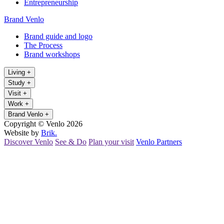
Entrepreneurship
Brand Venlo
Brand guide and logo
The Process
Brand workshops
Living
+
Study
+
Visit
+
Work
+
Brand Venlo
+
Copyright © Venlo 2026
Website by
Brik.
Discover Venlo
See & Do
Plan your visit
Venlo Partners