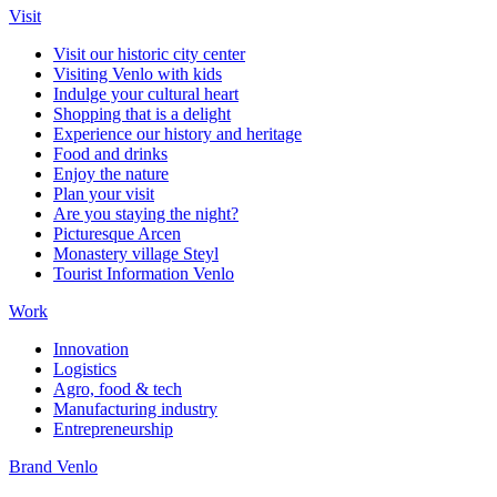
Visit
Visit our historic city center
Visiting Venlo with kids
Indulge your cultural heart
Shopping that is a delight
Experience our history and heritage
Food and drinks
Enjoy the nature
Plan your visit
Are you staying the night?
Picturesque Arcen
Monastery village Steyl
Tourist Information Venlo
Work
Innovation
Logistics
Agro, food & tech
Manufacturing industry
Entrepreneurship
Brand Venlo