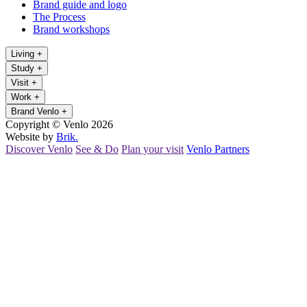
Brand guide and logo
The Process
Brand workshops
Living
+
Study
+
Visit
+
Work
+
Brand Venlo
+
Copyright © Venlo 2026
Website by
Brik.
Discover Venlo
See & Do
Plan your visit
Venlo Partners