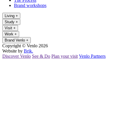
The Process
Brand workshops
Living
+
Study
+
Visit
+
Work
+
Brand Venlo
+
Copyright © Venlo 2026
Website by
Brik.
Discover Venlo
See & Do
Plan your visit
Venlo Partners