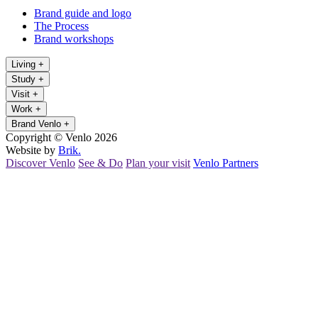
Brand guide and logo
The Process
Brand workshops
Living
+
Study
+
Visit
+
Work
+
Brand Venlo
+
Copyright © Venlo 2026
Website by
Brik.
Discover Venlo
See & Do
Plan your visit
Venlo Partners