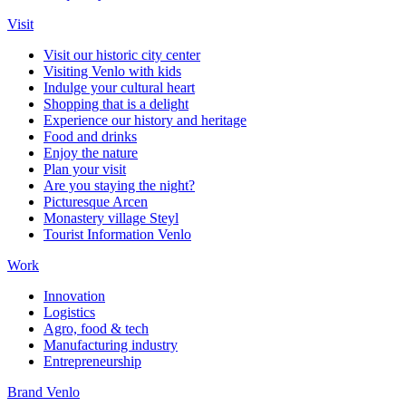
Visit
Visit our historic city center
Visiting Venlo with kids
Indulge your cultural heart
Shopping that is a delight
Experience our history and heritage
Food and drinks
Enjoy the nature
Plan your visit
Are you staying the night?
Picturesque Arcen
Monastery village Steyl
Tourist Information Venlo
Work
Innovation
Logistics
Agro, food & tech
Manufacturing industry
Entrepreneurship
Brand Venlo