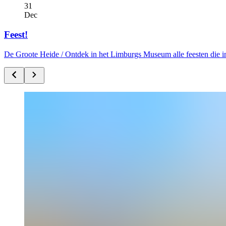
31
Dec
Feest!
De Groote Heide /
Ontdek in het Limburgs Museum alle feesten die i