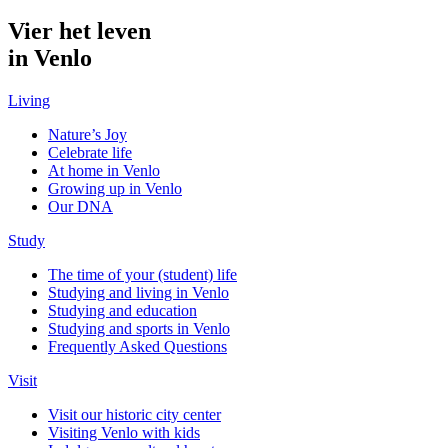
Vier het leven
in Venlo
Living
Nature’s Joy
Celebrate life
At home in Venlo
Growing up in Venlo
Our DNA
Study
The time of your (student) life
Studying and living in Venlo
Studying and education
Studying and sports in Venlo
Frequently Asked Questions
Visit
Visit our historic city center
Visiting Venlo with kids