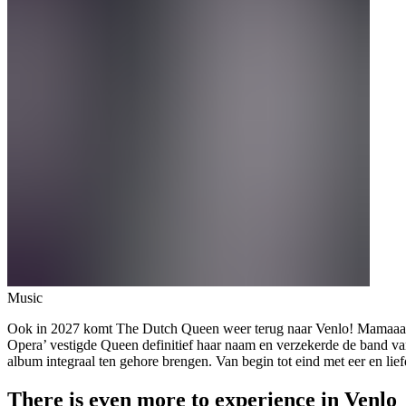
Music
Ook in 2027 komt The Dutch Queen weer terug naar Venlo! Mamaaaaaaa
Opera’ vestigde Queen definitief haar naam en verzekerde de band van
album integraal ten gehore brengen. Van begin tot eind met eer en lief
There is even more to experience in Venlo