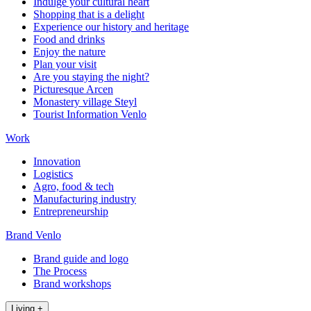
Indulge your cultural heart
Shopping that is a delight
Experience our history and heritage
Food and drinks
Enjoy the nature
Plan your visit
Are you staying the night?
Picturesque Arcen
Monastery village Steyl
Tourist Information Venlo
Work
Innovation
Logistics
Agro, food & tech
Manufacturing industry
Entrepreneurship
Brand Venlo
Brand guide and logo
The Process
Brand workshops
Living
+