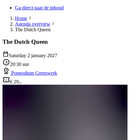
Ga direct naar de inhoud
Home
Agenda overview
The Dutch Queen
The Dutch Queen
Saturday 2 january 2027
20:30 uur
Poppodium Grenswerk
€ 29,-