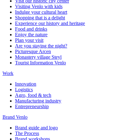
Visit our historic city center
Visiting Venlo with kids
Indulge your cultural heart
Shopping that is a delight
Experience our history and heritage
Food and drinks
Enjoy the nature
Plan your visit
Are you staying the night?
Picturesque Arcen
Monastery village Steyl
Tourist Information Venlo
Work
Innovation
Logistics
Agro, food & tech
Manufacturing industry
Entrepreneurship
Brand Venlo
Brand guide and logo
The Process
Brand workshops