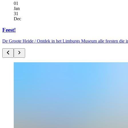
01
Jan
31
Dec
Feest!
De Groote Heide /
Ontdek in het Limburgs Museum alle feesten die i