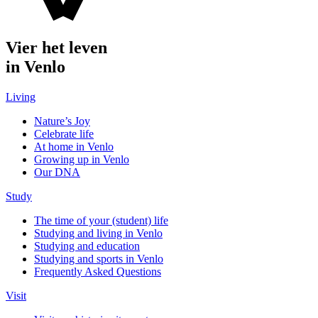
Vier het leven
in Venlo
Living
Nature’s Joy
Celebrate life
At home in Venlo
Growing up in Venlo
Our DNA
Study
The time of your (student) life
Studying and living in Venlo
Studying and education
Studying and sports in Venlo
Frequently Asked Questions
Visit