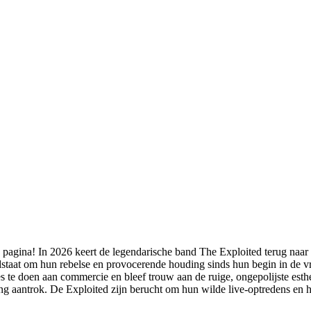
 pagina! In 2026 keert de legendarische band The Exploited terug naar
dstaat om hun rebelse en provocerende houding sinds hun begin in de v
e doen aan commercie en bleef trouw aan de ruige, ongepolijste esthe
g aantrok. De Exploited zijn berucht om hun wilde live-optredens en h