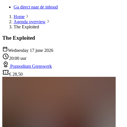
Ga direct naar de inhoud
Home
Agenda overview
The Exploited
The Exploited
Wednesday 17 june 2026
20:00 uur
Poppodium Grenswerk
€ 28,50