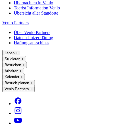
Ubernachten in Venlo
Toerist Information Venlo
Übersicht aller Standorte
Venlo Partners
Über Venlo Partners
Datenschutzerklärung
Haftungsausschluss
Leben
+
Studieren
+
Besuchen
+
Arbeiten
+
Kalender
+
Besuch planen
+
Venlo Partners
+