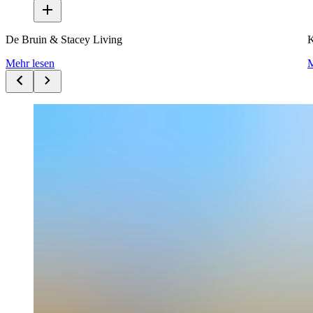
De Bruin & Stacey Living
K
Mehr lesen
M