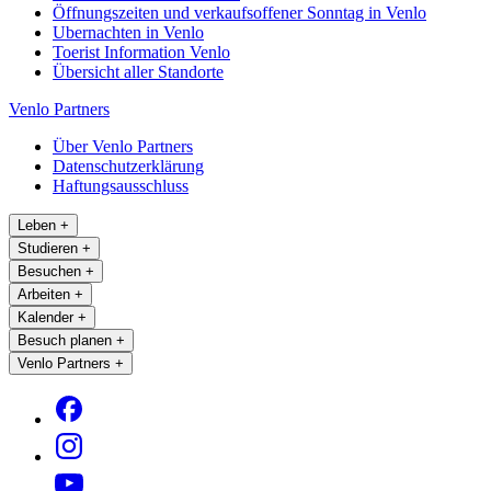
Öffnungszeiten und verkaufsoffener Sonntag in Venlo
Ubernachten in Venlo
Toerist Information Venlo
Übersicht aller Standorte
Venlo Partners
Über Venlo Partners
Datenschutzerklärung
Haftungsausschluss
Leben
+
Studieren
+
Besuchen
+
Arbeiten
+
Kalender
+
Besuch planen
+
Venlo Partners
+