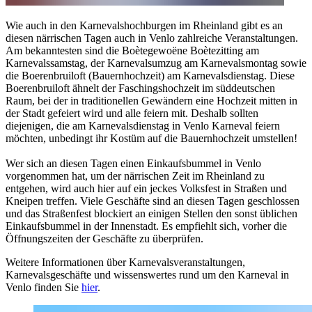
Wie auch in den Karnevalshochburgen im Rheinland gibt es an
diesen närrischen Tagen auch in Venlo zahlreiche Veranstaltungen.
Am bekanntesten sind die Boètegewoëne Boètezitting am
Karnevalssamstag, der Karnevalsumzug am Karnevalsmontag sowie
die Boerenbruiloft (Bauernhochzeit) am Karnevalsdienstag. Diese
Boerenbruiloft ähnelt der Faschingshochzeit im süddeutschen
Raum, bei der in traditionellen Gewändern eine Hochzeit mitten in
der Stadt gefeiert wird und alle feiern mit. Deshalb sollten
diejenigen, die am Karnevalsdienstag in Venlo Karneval feiern
möchten, unbedingt ihr Kostüm auf die Bauernhochzeit umstellen!
Wer sich an diesen Tagen einen Einkaufsbummel in Venlo
vorgenommen hat, um der närrischen Zeit im Rheinland zu
entgehen, wird auch hier auf ein jeckes Volksfest in Straßen und
Kneipen treffen. Viele Geschäfte sind an diesen Tagen geschlossen
und das Straßenfest blockiert an einigen Stellen den sonst üblichen
Einkaufsbummel in der Innenstadt. Es empfiehlt sich, vorher die
Öffnungszeiten der Geschäfte zu überprüfen.
Weitere Informationen über Karnevalsveranstaltungen,
Karnevalsgeschäfte und wissenswertes rund um den Karneval in
Venlo finden Sie
hier
.