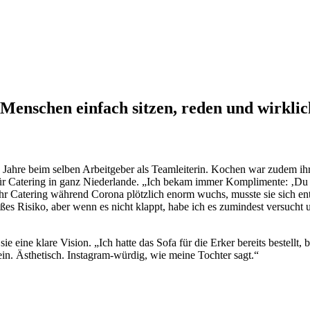
e Menschen einfach sitzen, reden und wirkli
ßig Jahre beim selben Arbeitgeber als Teamleiterin. Kochen war zudem ih
r Catering in ganz Niederlande. „Ich bekam immer Komplimente: ‚Du m
d ihr Catering während Corona plötzlich enorm wuchs, musste sie sich e
roßes Risiko, aber wenn es nicht klappt, habe ich es zumindest versucht 
 eine klare Vision. „Ich hatte das Sofa für die Erker bereits bestellt,
ein. Ästhetisch. Instagram-würdig, wie meine Tochter sagt.“