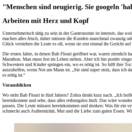
"Menschen sind neugierig. Sie googeln 'ha
Arbeiten mit Herz und Kopf
Unternehmerisch tätig zu sein in der Gastronomie ist intensiv, das we
machen alles frisch, daher müssen die Kunden manchmal zwanzig oder 
Glück verstehen die Leute es oft, wenn sie erst einmal ihr Gericht auf
Die ersten Jahre, in denen Bab Flouri geöffnet war, waren ziemlich ha
Marathon. Man muss fest im Leben stehen. Aber ich bin positiv eingest
Schwestern und Kinder springen ein, wo es nötig ist. So hilft ihre T
auszuhelfen, wenn Not am Mann ist. „Sie sind super stolz, dass ich da
es nötig ist.“
Vorausblicken
Wo steht Bab Flouri in fünf Jahren? Zohra denkt kurz nach. „Ich hoffe,
hereinkomme und sehe, dass alles reibungslos läuft. Das wäre wunde
passen. Die Leute müssen hereinkommen und denken: Was für ein ver
schmeckt auch Authentizität, Mut und die Liebe zum guten Essen. Wir