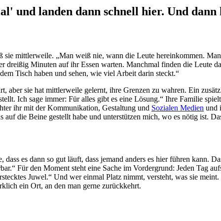
lal' und landen dann schnell hier. Und da
iß sie mittlerweile. „Man weiß nie, wann die Leute hereinkommen. Manchma
dreißig Minuten auf ihr Essen warten. Manchmal finden die Leute das 
 dem Tisch haben und sehen, wie viel Arbeit darin steckt.“
rt, aber sie hat mittlerweile gelernt, ihre Grenzen zu wahren. Ein zusä
ellt. Ich sage immer: Für alles gibt es eine Lösung.“ Ihre Familie spie
ochter ihr mit der Kommunikation, Gestaltung und
Sozialen Medien
und i
s auf die Beine gestellt habe und unterstützen mich, wo es nötig ist. D
 dass es dann so gut läuft, dass jemand anders es hier führen kann. Das
rbar.“ Für den Moment steht eine Sache im Vordergrund: Jeden Tag auf
stecktes Juwel.“ Und wer einmal Platz nimmt, versteht, was sie mein
klich ein Ort, an den man gerne zurückkehrt.