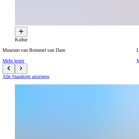
Kultur
Museum van Bommel van Dam
L
Mehr lesen
M
Alle Standorte anzeigen