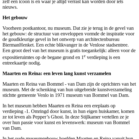
zelf een icoon is en waar je altijd verrast kan worden door iets
nieuws.
Het gebouw
Voorheen postkantoor, nu museum. Dat zie je terug in de gevel van
het gebouw: de structuur van enveloppen vormde de inspiratie voor
de goudkleurige gevel in het ontwerp van architectenbureau
BiermanHenket. Een echte blikvanger in de Venlose stadsentree.
Een groot deel van het museum is gratis toegankelijk: alleen voor de
e
expositieruimtes op de begane grond en 1
verdieping is een
entreekaartje nodig.
Maarten en Reina: een leven lang kunst verzamelen
Maarten en Reina van Bommel - van Dam zijn de oprichters van het
museum. Met de schenking van hun uitgebreide kunstverzameling
stichtte gemeente Venlo in 1971 museum van Bommel van Dam.
In het museum hebben Maarten en Reina een ereplaats op
verdieping -1. Omringd door kunst, in hun eigen huiskamer, komen
ze tot leven als Pepper’s Ghost. In deze Stijlkamer vertellen ze je
over hun passie voor kunst en levenswerk: museum van Bommel
van Dam.
In het oude museumgebouw hoefden Maarten en Reina vanuit hun