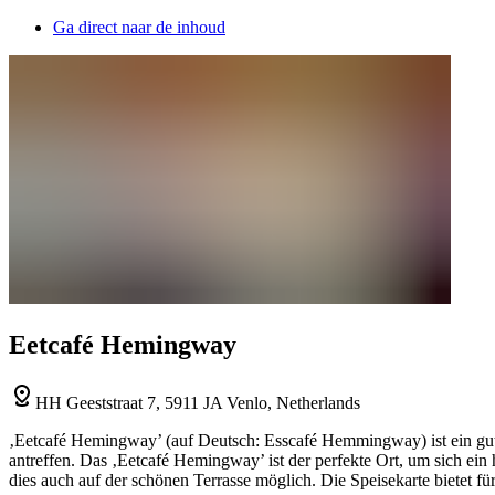
Ga direct naar de inhoud
Eetcafé Hemingway
HH Geeststraat 7, 5911 JA Venlo, Netherlands
‚Eetcafé Hemingway’ (auf Deutsch: Esscafé Hemmingway) ist ein gute
antreffen. Das ‚Eetcafé Hemingway’ ist der perfekte Ort, um sich ein
dies auch auf der schönen Terrasse möglich. Die Speisekarte bietet fü