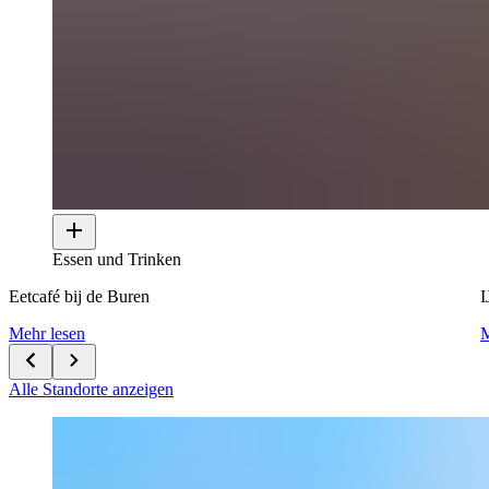
Essen und Trinken
Eetcafé bij de Buren
I
Mehr lesen
M
Alle Standorte anzeigen