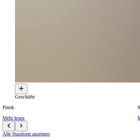
Geschäfte
Pinok
Mehr lesen
M
Alle Standorte anzeigen