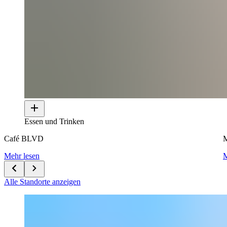
Essen und Trinken
Café BLVD
M
Mehr lesen
M
Alle Standorte anzeigen