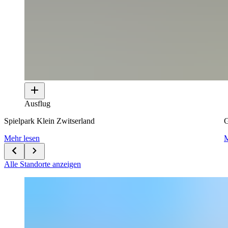
Ausflug
Spielpark Klein Zwitserland
G
Mehr lesen
M
Alle Standorte anzeigen