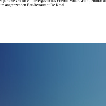
 perfekte Ort für ein unvergessliches Erlebnis voller Action, Humor u
 im angrenzenden Bar-Restaurant De Kraal.