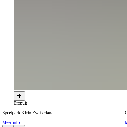
Eropuit
Speelpark Klein Zwitserland
G
Meer info
M