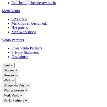
Een 'hendig' locatie-overzicht
Merk Venlo
Ons DNA
Merkgids en beeldmerk
Het proces
Merkworkshops
Venlo Partners
Over Venlo Partners
Privacy Statement
Disclaimer
Leef
+
Studeer
+
Bezoek
+
Werk
+
Uitagenda Venlo
+
Plan je bezoek
+
Merk Venlo
+
Venlo Partners
+