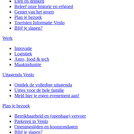
Eten en drinken
Beleef onze historie en erfgoed
Geniet van het groen
Plan je bezoek
Toeristen Informatie Venlo
Blijf je slapen?
Werk
Innovatie
Logistiek
Agro, food & tech
Maakindustrie
Uitagenda Venlo
Ontdek de volledige uitagenda
Uitjes voor de hele familie
Meld hier je eigen evenement aan!
Plan je bezoek
Bereikbaarheid en (openbaar) vervoer
Parkeren in Venlo
Openingstijden en koopzondagen
Blijf je slapen?