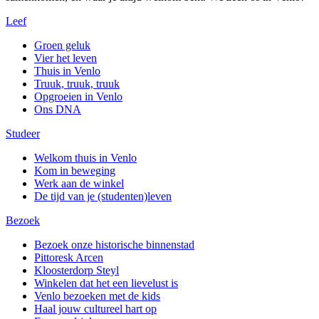
Leef
Groen geluk
Vier het leven
Thuis in Venlo
Truuk, truuk, truuk
Opgroeien in Venlo
Ons DNA
Studeer
Welkom thuis in Venlo
Kom in beweging
Werk aan de winkel
De tijd van je (studenten)leven
Bezoek
Bezoek onze historische binnenstad
Pittoresk Arcen
Kloosterdorp Steyl
Winkelen dat het een lievelust is
Venlo bezoeken met de kids
Haal jouw cultureel hart op