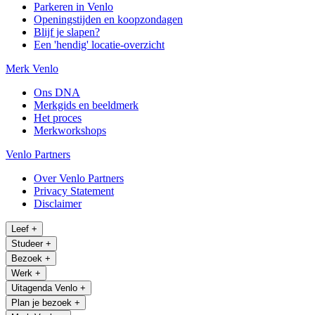
Parkeren in Venlo
Openingstijden en koopzondagen
Blijf je slapen?
Een 'hendig' locatie-overzicht
Merk Venlo
Ons DNA
Merkgids en beeldmerk
Het proces
Merkworkshops
Venlo Partners
Over Venlo Partners
Privacy Statement
Disclaimer
Leef
+
Studeer
+
Bezoek
+
Werk
+
Uitagenda Venlo
+
Plan je bezoek
+