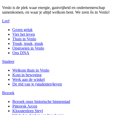
Venlo is de plek waar energie, gastvrijheid en ondernemerschap
samenkomen, en waar je altijd welkom bent. We zeen ôs in Venlo!
Leef
Groen geluk
Vier het leven
Thuis in Venlo
Truuk, truuk, truuk
Opgroeien in Venlo
Ons DNA
Studeer
Welkom thuis in Venlo
Kom in beweging
Werk aan de winkel
De tijd van je (studenten)leven
Bezoek
Bezoek onze historische binnenstad
Pittoresk Arcen
Kloosterdorp Steyl