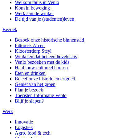
Welkom thuis in Venlo
Kom in beweging
Werk aan de winkel
De tijd van je (studenten)leven
Bezoek
Bezoek onze historische binnenstad
Pittoresk Arcen
Kloosterdorp Steyl
Winkelen dat het een lievelust is
Venlo bezoeken met de kids
Haal jouw cultureel hart op
Eten en drinken
Beleef onze historie en erfgoed
Geniet van het groen
Plan je bezoek
Toeristen Informatie Venlo
Blijf je slapen?
Werk
Innovatie
Logistiek
Agro, food & tech