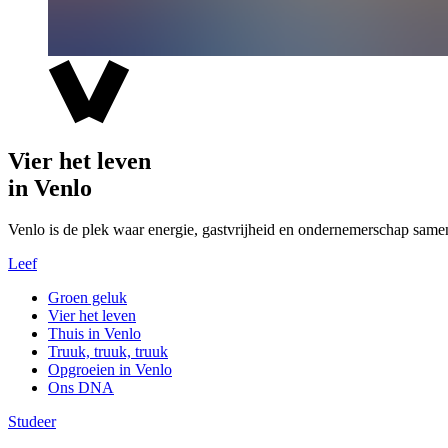
Vier het leven
in Venlo
Venlo is de plek waar energie, gastvrijheid en ondernemerschap same
Leef
Groen geluk
Vier het leven
Thuis in Venlo
Truuk, truuk, truuk
Opgroeien in Venlo
Ons DNA
Studeer