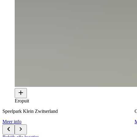
Eropuit
Speelpark Klein Zwitserland
G
Meer info
M