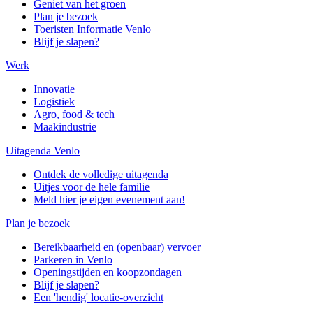
Geniet van het groen
Plan je bezoek
Toeristen Informatie Venlo
Blijf je slapen?
Werk
Innovatie
Logistiek
Agro, food & tech
Maakindustrie
Uitagenda Venlo
Ontdek de volledige uitagenda
Uitjes voor de hele familie
Meld hier je eigen evenement aan!
Plan je bezoek
Bereikbaarheid en (openbaar) vervoer
Parkeren in Venlo
Openingstijden en koopzondagen
Blijf je slapen?
Een 'hendig' locatie-overzicht