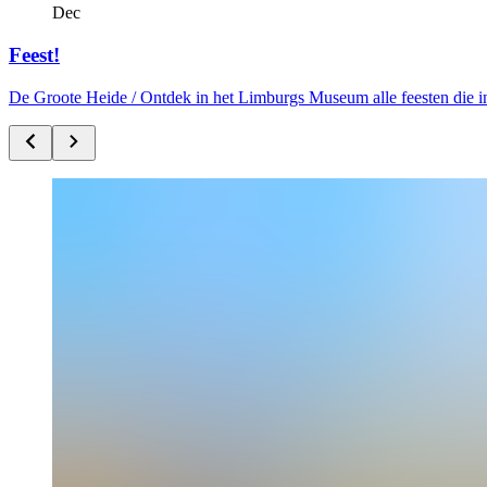
Dec
Feest!
De Groote Heide /
Ontdek in het Limburgs Museum alle feesten die i