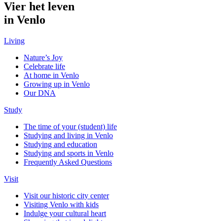
Vier het leven
in Venlo
Living
Nature’s Joy
Celebrate life
At home in Venlo
Growing up in Venlo
Our DNA
Study
The time of your (student) life
Studying and living in Venlo
Studying and education
Studying and sports in Venlo
Frequently Asked Questions
Visit
Visit our historic city center
Visiting Venlo with kids
Indulge your cultural heart