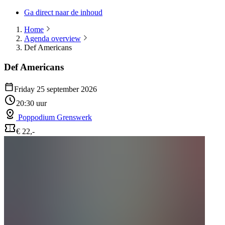
Ga direct naar de inhoud
Home
Agenda overview
Def Americans
Def Americans
Friday 25 september 2026
20:30 uur
Poppodium Grenswerk
€ 22,-