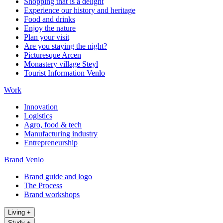
Shopping that is a delight
Experience our history and heritage
Food and drinks
Enjoy the nature
Plan your visit
Are you staying the night?
Picturesque Arcen
Monastery village Steyl
Tourist Information Venlo
Work
Innovation
Logistics
Agro, food & tech
Manufacturing industry
Entrepreneurship
Brand Venlo
Brand guide and logo
The Process
Brand workshops
Living
+
Study
+