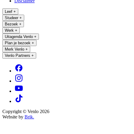
Disclaimer
Leef
+
Studeer
+
Bezoek
+
Werk
+
Uitagenda Venlo
+
Plan je bezoek
+
Merk Venlo
+
Venlo Partners
+
Copyright © Venlo 2026
Website by
Brik.