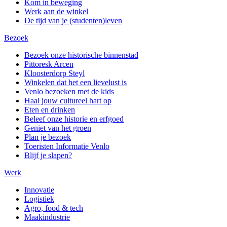
Kom in beweging
Werk aan de winkel
De tijd van je (studenten)leven
Bezoek
Bezoek onze historische binnenstad
Pittoresk Arcen
Kloosterdorp Steyl
Winkelen dat het een lievelust is
Venlo bezoeken met de kids
Haal jouw cultureel hart op
Eten en drinken
Beleef onze historie en erfgoed
Geniet van het groen
Plan je bezoek
Toeristen Informatie Venlo
Blijf je slapen?
Werk
Innovatie
Logistiek
Agro, food & tech
Maakindustrie