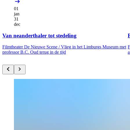
01
jan
31
dec
Van neanderthaler tot stedeling
F
Filmtheater De Nieuwe Scene /
Vlieg in het Limburgs Museum met
F
professor B.C. Oud terug in de tijd
a