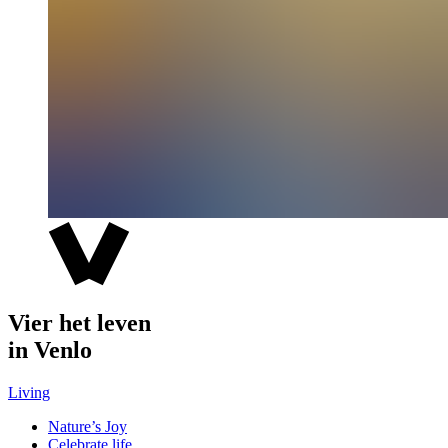
Vier het leven
in Venlo
Living
Nature’s Joy
Celebrate life