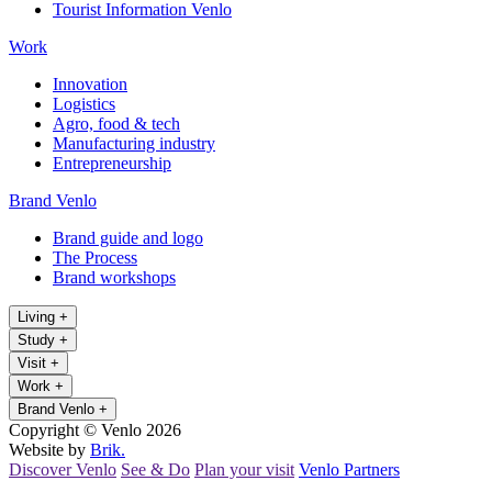
Tourist Information Venlo
Work
Innovation
Logistics
Agro, food & tech
Manufacturing industry
Entrepreneurship
Brand Venlo
Brand guide and logo
The Process
Brand workshops
Living
+
Study
+
Visit
+
Work
+
Brand Venlo
+
Copyright © Venlo 2026
Website by
Brik.
Discover Venlo
See & Do
Plan your visit
Venlo Partners