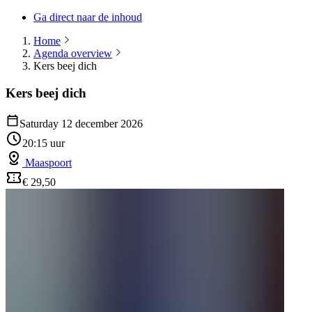
Ga direct naar de inhoud
Home
Agenda overview
Kers beej dich
Kers beej dich
Saturday 12 december 2026
20:15 uur
Maaspoort
€ 29,50