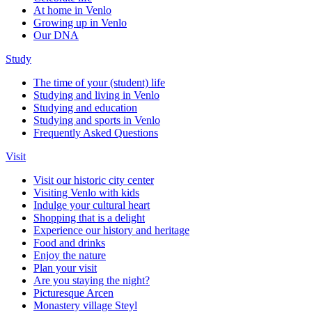
At home in Venlo
Growing up in Venlo
Our DNA
Study
The time of your (student) life
Studying and living in Venlo
Studying and education
Studying and sports in Venlo
Frequently Asked Questions
Visit
Visit our historic city center
Visiting Venlo with kids
Indulge your cultural heart
Shopping that is a delight
Experience our history and heritage
Food and drinks
Enjoy the nature
Plan your visit
Are you staying the night?
Picturesque Arcen
Monastery village Steyl