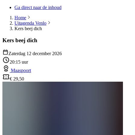
Ga direct naar de inhoud
Home
Uitagenda Venlo
Kers beej dich
Kers beej dich
Zaterdag 12 december 2026
20:15 uur
Maaspoort
€ 29,50