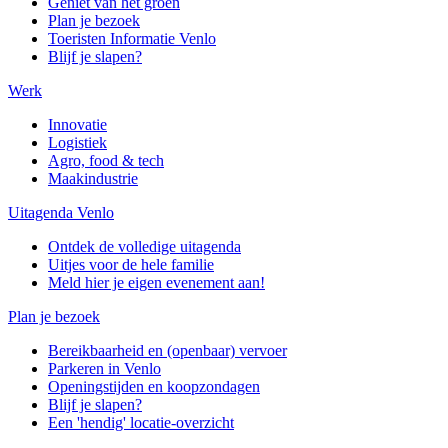
Geniet van het groen
Plan je bezoek
Toeristen Informatie Venlo
Blijf je slapen?
Werk
Innovatie
Logistiek
Agro, food & tech
Maakindustrie
Uitagenda Venlo
Ontdek de volledige uitagenda
Uitjes voor de hele familie
Meld hier je eigen evenement aan!
Plan je bezoek
Bereikbaarheid en (openbaar) vervoer
Parkeren in Venlo
Openingstijden en koopzondagen
Blijf je slapen?
Een 'hendig' locatie-overzicht