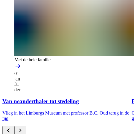
Met de hele familie
01
jan
31
dec
Van neanderthaler tot stedeling
F
Vlieg in het Limburgs Museum met professor B.C. Oud terug in de
O
tijd
g