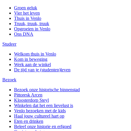
Groen geluk
Vier het leven
Thuis in Venlo
Truuk, truuk, truuk
Opgroeien in Venlo
Ons DNA
Studeer
Welkom thuis in Venlo
Kom in beweging
Werk aan de winkel
De tijd van je (studenten)leven
Bezoek
Bezoek onze historische binnenstad
Pittoresk Arcen
Kloosterdorp Steyl
Winkelen dat het een lievelust is
Venlo bezoeken met de kids
Haal jouw cultureel hart op
Eten en drinken
Beleef onze historie en erfgoed