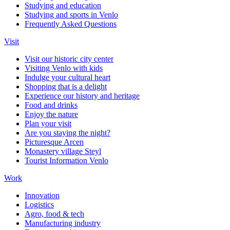
Studying and education
Studying and sports in Venlo
Frequently Asked Questions
Visit
Visit our historic city center
Visiting Venlo with kids
Indulge your cultural heart
Shopping that is a delight
Experience our history and heritage
Food and drinks
Enjoy the nature
Plan your visit
Are you staying the night?
Picturesque Arcen
Monastery village Steyl
Tourist Information Venlo
Work
Innovation
Logistics
Agro, food & tech
Manufacturing industry