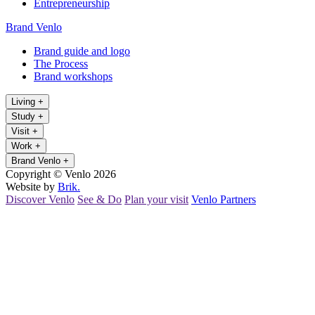
Entrepreneurship
Brand Venlo
Brand guide and logo
The Process
Brand workshops
Living
+
Study
+
Visit
+
Work
+
Brand Venlo
+
Copyright © Venlo 2026
Website by
Brik.
Discover Venlo
See & Do
Plan your visit
Venlo Partners