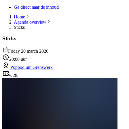
Ga direct naar de inhoud
Home
Agenda overview
Sticks
Sticks
Friday 20 march 2026
20:00 uur
Poppodium Grenswerk
€ 28,-