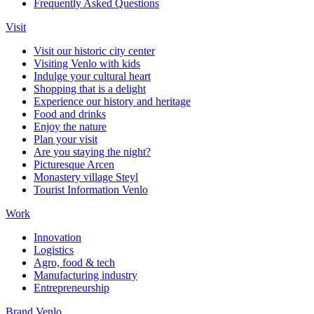
Frequently Asked Questions
Visit
Visit our historic city center
Visiting Venlo with kids
Indulge your cultural heart
Shopping that is a delight
Experience our history and heritage
Food and drinks
Enjoy the nature
Plan your visit
Are you staying the night?
Picturesque Arcen
Monastery village Steyl
Tourist Information Venlo
Work
Innovation
Logistics
Agro, food & tech
Manufacturing industry
Entrepreneurship
Brand Venlo