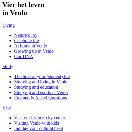
Vier het leven
in Venlo
Living
Nature’s Joy
Celebrate life
At home in Venlo
Growing up in Venlo
Our DNA
Study
The time of your (student) life
Studying and living in Venlo
Studying and education
Studying and sports in Venlo
Frequently Asked Questions
Visit
Visit our historic city center
Visiting Venlo with kids
Indulge your cultural heart