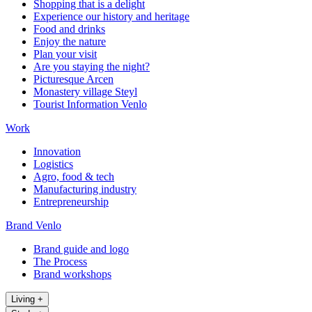
Shopping that is a delight
Experience our history and heritage
Food and drinks
Enjoy the nature
Plan your visit
Are you staying the night?
Picturesque Arcen
Monastery village Steyl
Tourist Information Venlo
Work
Innovation
Logistics
Agro, food & tech
Manufacturing industry
Entrepreneurship
Brand Venlo
Brand guide and logo
The Process
Brand workshops
Living
+