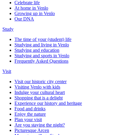
Celebrate life
At home in Venlo
Growing up in Venlo
Our DNA
Study
The time of your (student) life
Studying and living in Venlo
Studying and education
Studying and sports in Venlo
Frequently Asked Questions
Visit
Visit our historic city center
Visiting Venlo with kids
Indulge your cultural heart
Shopping that is a delight
Experience our history and heritage
Food and drinks
Enjoy the nature
Plan your visit
Are you staying the night?
Picturesque Arcen