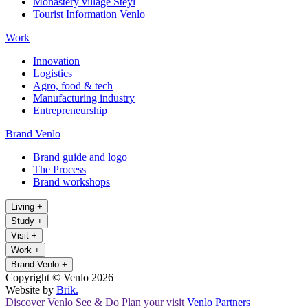
Monastery village Steyl
Tourist Information Venlo
Work
Innovation
Logistics
Agro, food & tech
Manufacturing industry
Entrepreneurship
Brand Venlo
Brand guide and logo
The Process
Brand workshops
Living
+
Study
+
Visit
+
Work
+
Brand Venlo
+
Copyright © Venlo 2026
Website by
Brik.
Discover Venlo
See & Do
Plan your visit
Venlo Partners